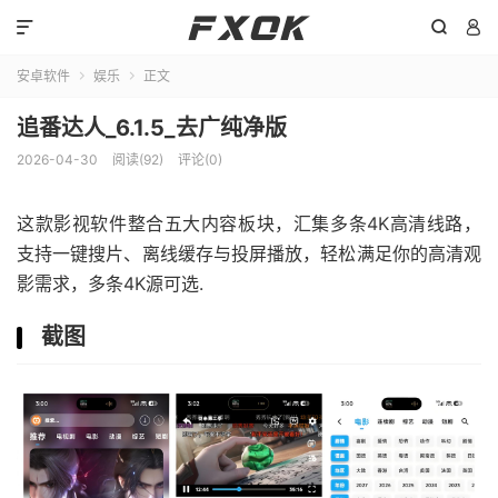



安卓软件
娱乐
正文


追番达人_6.1.5_去广纯净版
2026-04-30
阅读(92)
评论(0)
这款影视软件整合五大内容板块，汇集多条4K高清线路，
支持一键搜片、离线缓存与投屏播放，轻松满足你的高清观
影需求，多条4K源可选.
截图