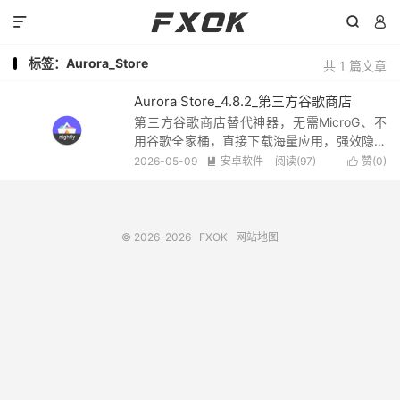



标签：Aurora_Store
共 1 篇文章
Aurora Store_4.8.2_第三方谷歌商店
第三方谷歌商店替代神器，无需MicroG、不
用谷歌全家桶，直接下载海量应用，强效隐私
防护，匿名登录免谷歌账号，全程规避隐私追
2026-05-09
安卓软件
阅读(97)
赞(
0
)


踪，同步谷歌商店全量资源，搜索下载、更新
管理一键搞定，体验非常不错.
© 2026-2026
FXOK
网站地图