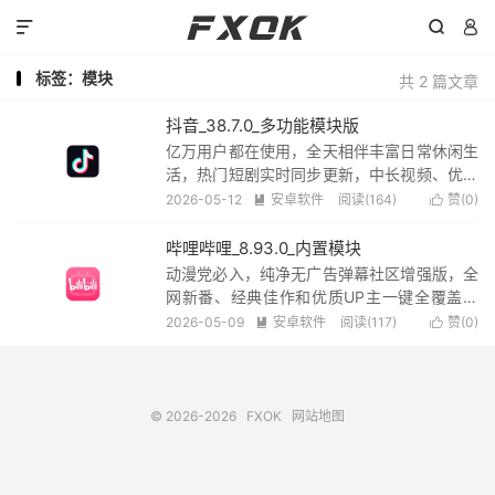



标签：模块
共 2 篇文章
抖音_38.7.0_多功能模块版
亿万用户都在使用，全天相伴丰富日常休闲生
活，热门短剧实时同步更新，中长视频、优质
原创内容一应俱全；内置贴心长辈专属模式，
2026-05-12
安卓软件
阅读(164)
赞(
0
)


操作简易、画面清晰，完美适配安卓16系统，
功能齐全实用，使用体验流畅又省心. 教程：
哔哩哔哩_8.93.0_内置模块
【关闭网络】安装去除签名版本。安装完...
动漫党必入，纯净无广告弹幕社区增强版，全
网新番、经典佳作和优质UP主一键全覆盖，
高清画质加持趣味弹幕互动，沉浸式追番体验
2026-05-09
安卓软件
阅读(117)
赞(
0
)


直接拉满，支持自定义屏蔽广告、精简界面布
局，彻底杜绝弹窗打扰，追剧全程流畅不卡
顿，稳定耐用超省心. ✅自定义去广告步
骤：...
© 2026-2026
FXOK
网站地图