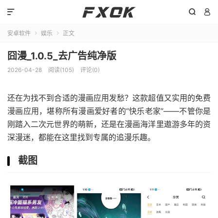



安卓软件
娱乐
正文


囧漫_1.0.5_去广告纯净版
2026-04-28
阅读(105)
评论(0)
还在为找不到合适的漫画应用发愁？这款超值又实用的免费
漫画应用，堪称所有漫画爱好者的“快乐老家”——不管你是
刚踏入二次元世界的萌新，还是在漫画海洋里遨游多年的资
深漫迷，都能在这里找到专属的追漫乐趣。
截图