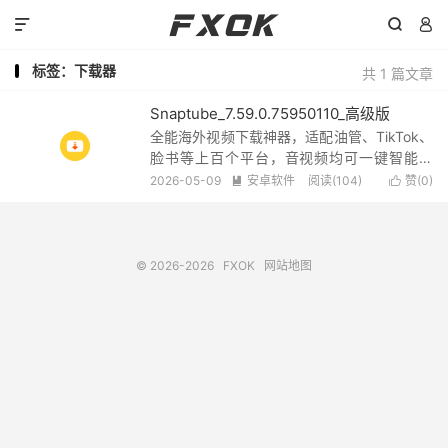



标签：下载器
共 1 篇文章
Snaptube_7.59.0.75950110_高级版
全能海外视频下载神器，适配油管、TikTok、
脸书等上百个平台，音视频均可一键智能解
析，自带内置搜索功能，不用跳转外部网页，
2026-05-09
安卓软件
阅读(104)
赞(
0
)


站内直接搜索即可下载，操作简单省心，高效
又好用.
© 2026-2026
FXOK
网站地图