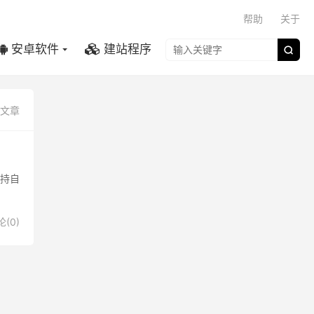

帮助
关于
安卓软件
建站程序

篇文章
持自
(0)