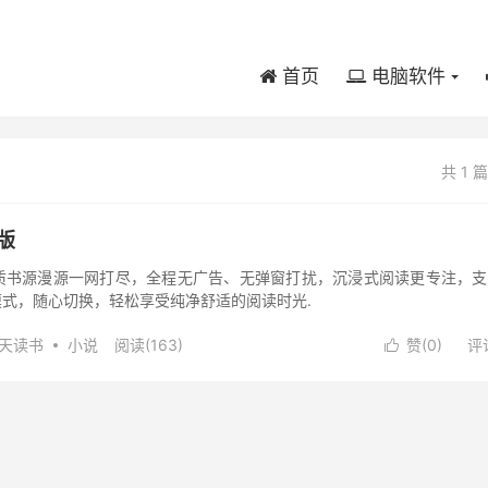
首页
电脑软件
共 1 
净版
质书源漫源一网打尽，全程无广告、无弹窗打扰，沉浸式阅读更专注，支
式，随心切换，轻松享受纯净舒适的阅读时光.
天读书
小说
阅读(163)
赞(
0
)
评论
