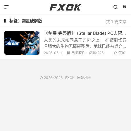



标签：剑星破解版
共 1 篇文章
《剑星 完整版》 (Stellar Blade) PC去限制版，原版镜像+Stellar Blade crack by voices38文件_附安装游玩教程
人类的未来如同悬于刀刃之上。 在遭到怪异
且强大的生物无情摧残后，地球已经被遗弃。
残存的遭到屠杀的人类被迫逃往外太空的殖民
2026-05-11
电脑软件
阅读(226)
赞(
0
)


地。 来自殖民地的伊芙（EVE）降落在荒凉的
地球遗迹上，带着一个明确的使命：从摧毁地
球的邪恶力量“孽奇拔（Naytiba...
© 2026-2026
FXOK
网站地图