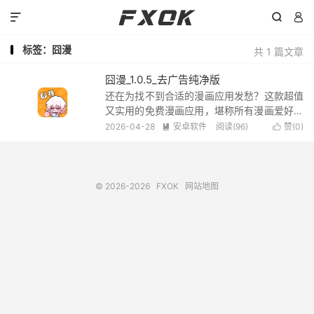



标签：囧漫
共 1 篇文章
囧漫_1.0.5_去广告纯净版
还在为找不到合适的漫画应用发愁？这款超值
又实用的免费漫画应用，堪称所有漫画爱好者
的“快乐老家”——不管你是刚踏入二次元世界
2026-04-28
安卓软件
阅读(96)
赞(
0
)


的萌新，还是在漫画海洋里遨游多年的资深漫
迷，都能在这里找到专属的追漫乐趣。 截图
© 2026-2026
FXOK
网站地图